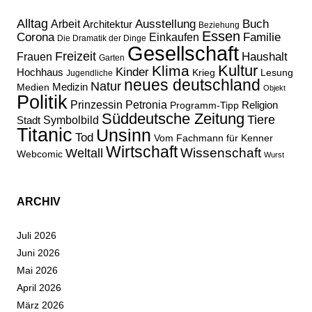
Alltag
Ausstellung
Buch
Arbeit
Architektur
Beziehung
Essen
Corona
Familie
Einkaufen
Die Dramatik der Dinge
Gesellschaft
Freizeit
Haushalt
Frauen
Garten
Kultur
Klima
Kinder
Hochhaus
Lesung
Krieg
Jugendliche
neues deutschland
Natur
Medizin
Medien
Objekt
Politik
Prinzessin Petronia
Religion
Programm-Tipp
Süddeutsche Zeitung
Tiere
Stadt
Symbolbild
Titanic
Unsinn
Tod
Vom Fachmann für Kenner
Wirtschaft
Wissenschaft
Weltall
Webcomic
Wurst
ARCHIV
Juli 2026
Juni 2026
Mai 2026
April 2026
März 2026