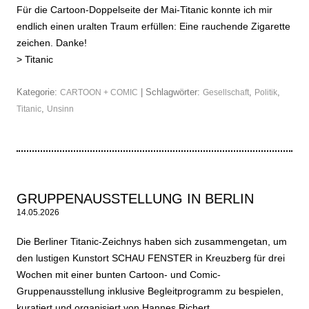
Für die Cartoon-Doppelseite der Mai-Titanic konnte ich mir
endlich einen uralten Traum erfüllen: Eine rauchende Zigarette
zeichen. Danke!
>
Titanic
Kategorie:
| Schlagwörter:
,
,
CARTOON + COMIC
Gesellschaft
Politik
,
Titanic
Unsinn
GRUPPENAUSSTELLUNG IN BERLIN
14.05.2026
Die Berliner Titanic-Zeichnys haben sich zusammengetan, um
den lustigen Kunstort SCHAU FENSTER in Kreuzberg für drei
Wochen mit einer bunten Cartoon- und Comic-
Gruppenausstellung inklusive Begleitprogramm zu bespielen,
kuratiert und organisiert von Hannes Richert.