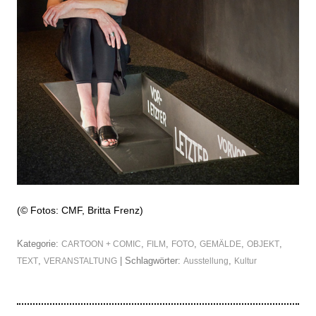
(© Fotos: CMF,
Britta Frenz
)
Kategorie:
,
,
,
,
,
CARTOON + COMIC
FILM
FOTO
GEMÄLDE
OBJEKT
,
| Schlagwörter:
,
TEXT
VERANSTALTUNG
Ausstellung
Kultur