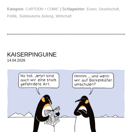
Kategorie:
| Schlagwörter:
,
,
CARTOON + COMIC
Essen
Gesellschaft
,
,
Politik
Süddeutsche Zeitung
Wirtschaft
KAISERPINGUINE
14.04.2026