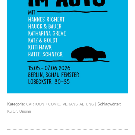
Kategorie:
,
| Schlagwörter:
CARTOON + COMIC
VERANSTALTUNG
,
Kultur
Unsinn