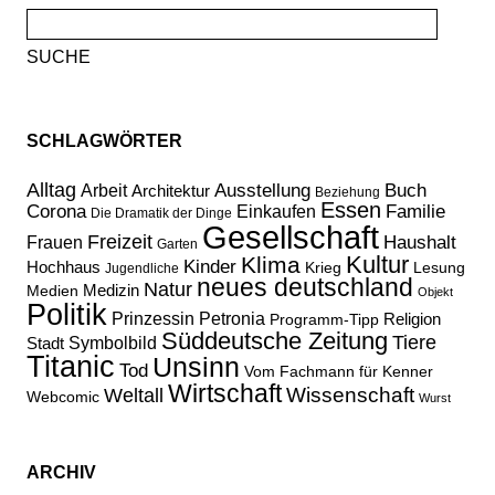
Suche
nach:
SCHLAGWÖRTER
Alltag
Ausstellung
Buch
Arbeit
Architektur
Beziehung
Essen
Corona
Familie
Einkaufen
Die Dramatik der Dinge
Gesellschaft
Freizeit
Haushalt
Frauen
Garten
Kultur
Klima
Kinder
Hochhaus
Lesung
Krieg
Jugendliche
neues deutschland
Natur
Medizin
Medien
Objekt
Politik
Prinzessin Petronia
Religion
Programm-Tipp
Süddeutsche Zeitung
Tiere
Stadt
Symbolbild
Titanic
Unsinn
Tod
Vom Fachmann für Kenner
Wirtschaft
Wissenschaft
Weltall
Webcomic
Wurst
ARCHIV