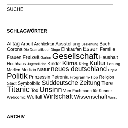
nach:
SCHLAGWÖRTER
Alltag
Ausstellung
Buch
Arbeit
Architektur
Beziehung
Essen
Corona
Familie
Einkaufen
Die Dramatik der Dinge
Gesellschaft
Freizeit
Haushalt
Frauen
Garten
Kultur
Klima
Kinder
Hochhaus
Lesung
Krieg
Jugendliche
neues deutschland
Natur
Medizin
Medien
Objekt
Politik
Prinzessin Petronia
Religion
Programm-Tipp
Süddeutsche Zeitung
Tiere
Stadt
Symbolbild
Titanic
Unsinn
Tod
Vom Fachmann für Kenner
Wirtschaft
Wissenschaft
Weltall
Webcomic
Wurst
ARCHIV