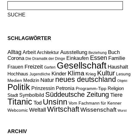
Suche
nach:
SCHLAGWÖRTER
Alltag
Ausstellung
Buch
Arbeit
Architektur
Beziehung
Essen
Corona
Familie
Einkaufen
Die Dramatik der Dinge
Gesellschaft
Freizeit
Haushalt
Frauen
Garten
Kultur
Klima
Kinder
Hochhaus
Lesung
Krieg
Jugendliche
neues deutschland
Natur
Medizin
Medien
Objekt
Politik
Prinzessin Petronia
Religion
Programm-Tipp
Süddeutsche Zeitung
Tiere
Stadt
Symbolbild
Titanic
Unsinn
Tod
Vom Fachmann für Kenner
Wirtschaft
Wissenschaft
Weltall
Webcomic
Wurst
ARCHIV