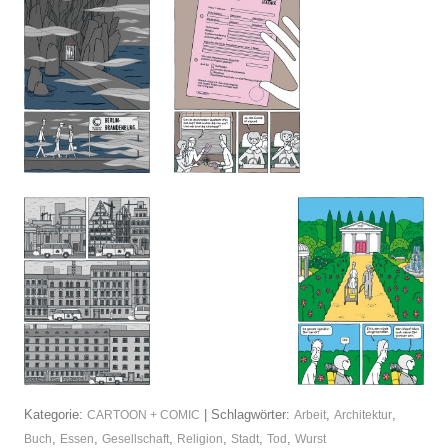
Kategorie:
| Schlagwörter:
,
,
CARTOON + COMIC
Arbeit
Architektur
,
,
,
,
,
,
Buch
Essen
Gesellschaft
Religion
Stadt
Tod
Wurst