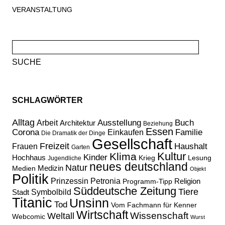
VERANSTALTUNG
Suche
nach:
SCHLAGWÖRTER
Alltag
Ausstellung
Buch
Arbeit
Architektur
Beziehung
Essen
Corona
Familie
Einkaufen
Die Dramatik der Dinge
Gesellschaft
Freizeit
Haushalt
Frauen
Garten
Kultur
Klima
Kinder
Hochhaus
Lesung
Krieg
Jugendliche
neues deutschland
Natur
Medizin
Medien
Objekt
Politik
Prinzessin Petronia
Religion
Programm-Tipp
Süddeutsche Zeitung
Tiere
Stadt
Symbolbild
Titanic
Unsinn
Tod
Vom Fachmann für Kenner
Wirtschaft
Wissenschaft
Weltall
Webcomic
Wurst