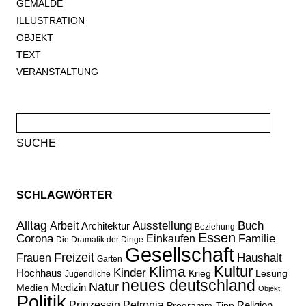
GEMÄLDE
ILLUSTRATION
OBJEKT
TEXT
VERANSTALTUNG
Suche
nach:
SCHLAGWÖRTER
Alltag
Ausstellung
Buch
Arbeit
Architektur
Beziehung
Essen
Corona
Familie
Einkaufen
Die Dramatik der Dinge
Gesellschaft
Freizeit
Haushalt
Frauen
Garten
Kultur
Klima
Kinder
Hochhaus
Lesung
Krieg
Jugendliche
neues deutschland
Natur
Medizin
Medien
Objekt
Politik
Prinzessin Petronia
Religion
Programm-Tipp