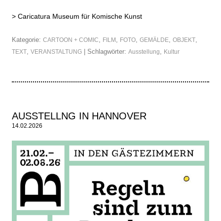
>
Caricatura Museum für Komische Kunst
Kategorie:
,
,
,
,
,
CARTOON + COMIC
FILM
FOTO
GEMÄLDE
OBJEKT
,
| Schlagwörter:
,
TEXT
VERANSTALTUNG
Ausstellung
Kultur
AUSSTELLNG IN HANNOVER
14.02.2026