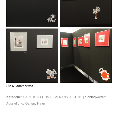
Die 6 Jahreszeiten
Kategorie:
,
| Schlagwörter:
CARTOON + COMIC
VERANSTALTUNG
,
,
Ausstellung
Garten
Natur