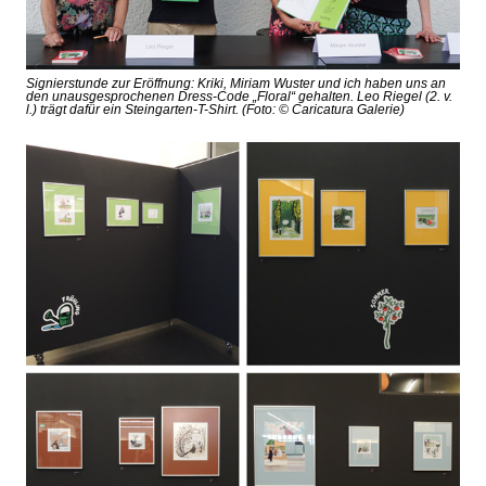
Signierstunde zur Eröffnung: Kriki, Miriam Wuster und ich haben uns an
den unausgesprochenen Dress-Code „Floral“ gehalten. Leo Riegel (2. v.
l.) trägt dafür ein Steingarten-T-Shirt. (Foto: © Caricatura Galerie)