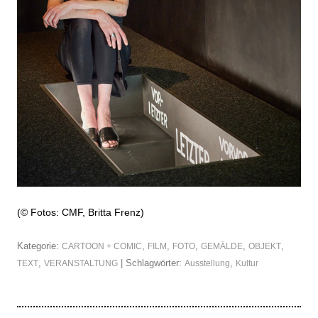
(© Fotos: CMF,
Britta Frenz
)
Kategorie:
,
,
,
,
,
CARTOON + COMIC
FILM
FOTO
GEMÄLDE
OBJEKT
,
| Schlagwörter:
,
TEXT
VERANSTALTUNG
Ausstellung
Kultur