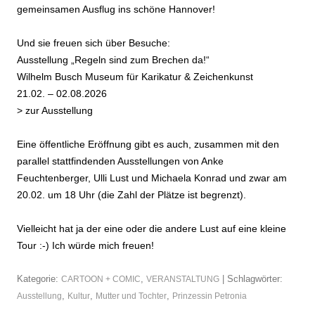
gemeinsamen Ausflug ins schöne Hannover!
Und sie freuen sich über Besuche:
Ausstellung „Regeln sind zum Brechen da!“
Wilhelm Busch Museum für Karikatur & Zeichenkunst
21.02. – 02.08.2026
>
zur Ausstellung
Eine öffentliche Eröffnung gibt es auch, zusammen mit den
parallel stattfindenden Ausstellungen von Anke
Feuchtenberger, Ulli Lust und Michaela Konrad und zwar am
20.02. um 18 Uhr (die Zahl der Plätze ist begrenzt).
Vielleicht hat ja der eine oder die andere Lust auf eine kleine
Tour :-) Ich würde mich freuen!
Kategorie:
,
| Schlagwörter:
CARTOON + COMIC
VERANSTALTUNG
,
,
,
Ausstellung
Kultur
Mutter und Tochter
Prinzessin Petronia