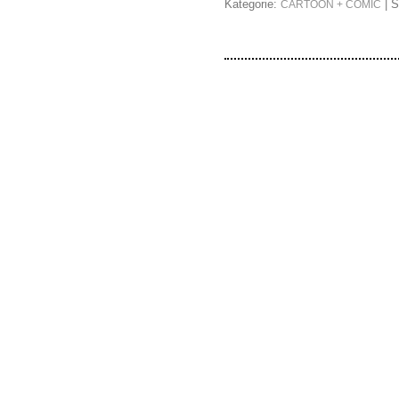
Kategorie:
| S
CARTOON + COMIC