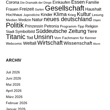
Essen
Corona
Familie
Einkaufen
Die Dramatik der Dinge
Gesellschaft
Freizeit
Haushalt
Frauen
Garten
Kultur
Klima
Kinder
Hochhaus
Lesung
Krieg
Jugendliche
neues deutschland
Natur
Medizin
Medien
Objekt
Politik
Prinzessin Petronia
Religion
Programm-Tipp
Süddeutsche Zeitung
Tiere
Stadt
Symbolbild
Titanic
Unsinn
Tod
Vom Fachmann für Kenner
Wirtschaft
Wissenschaft
Weltall
Webcomic
Wurst
ARCHIV
Juli 2026
Juni 2026
Mai 2026
April 2026
März 2026
Februar 2026
Januar 2026