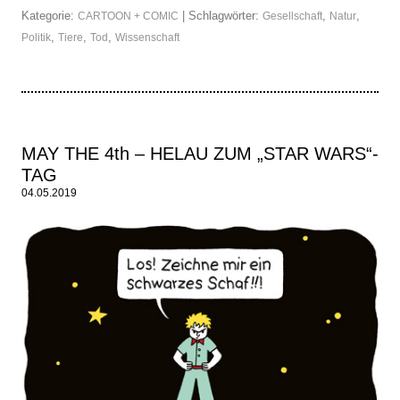
Kategorie:
| Schlagwörter:
,
,
CARTOON + COMIC
Gesellschaft
Natur
,
,
,
Politik
Tiere
Tod
Wissenschaft
MAY THE 4th – HELAU ZUM „STAR WARS“-
TAG
04.05.2019