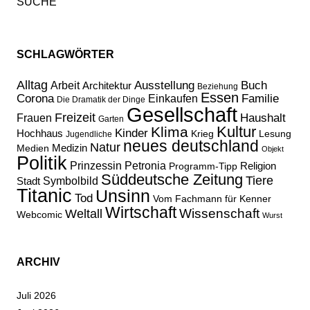
SCHLAGWÖRTER
Alltag
Ausstellung
Buch
Arbeit
Architektur
Beziehung
Essen
Corona
Familie
Einkaufen
Die Dramatik der Dinge
Gesellschaft
Freizeit
Haushalt
Frauen
Garten
Kultur
Klima
Kinder
Hochhaus
Lesung
Krieg
Jugendliche
neues deutschland
Natur
Medizin
Medien
Objekt
Politik
Prinzessin Petronia
Religion
Programm-Tipp
Süddeutsche Zeitung
Tiere
Stadt
Symbolbild
Titanic
Unsinn
Tod
Vom Fachmann für Kenner
Wirtschaft
Wissenschaft
Weltall
Webcomic
Wurst
ARCHIV
Juli 2026