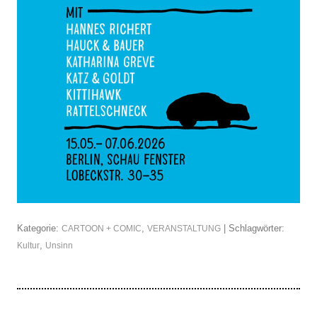
Kategorie:
,
| Schlagwörter:
CARTOON + COMIC
VERANSTALTUNG
,
Kultur
Unsinn