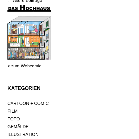
Beitrags-
←
Ältere Beiträge
Navigation
> zum Webcomic
KATEGORIEN
CARTOON + COMIC
FILM
FOTO
GEMÄLDE
ILLUSTRATION