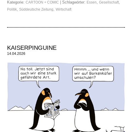
Kategorie:
| Schlagwörter:
,
,
CARTOON + COMIC
Essen
Gesellschaft
,
,
Politik
Süddeutsche Zeitung
Wirtschaft
KAISERPINGUINE
14.04.2026