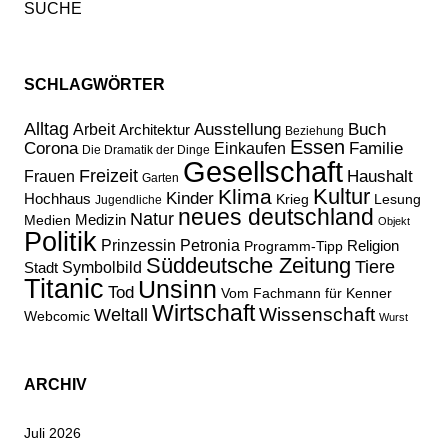
SCHLAGWÖRTER
Alltag
Ausstellung
Buch
Arbeit
Architektur
Beziehung
Essen
Corona
Familie
Einkaufen
Die Dramatik der Dinge
Gesellschaft
Freizeit
Haushalt
Frauen
Garten
Kultur
Klima
Kinder
Hochhaus
Lesung
Krieg
Jugendliche
neues deutschland
Natur
Medizin
Medien
Objekt
Politik
Prinzessin Petronia
Religion
Programm-Tipp
Süddeutsche Zeitung
Tiere
Stadt
Symbolbild
Titanic
Unsinn
Tod
Vom Fachmann für Kenner
Wirtschaft
Wissenschaft
Weltall
Webcomic
Wurst
ARCHIV
Juli 2026