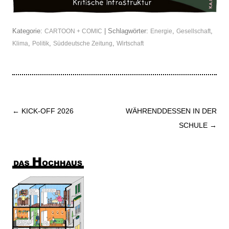
Kategorie:
| Schlagwörter:
,
,
CARTOON + COMIC
Energie
Gesellschaft
,
,
,
Klima
Politik
Süddeutsche Zeitung
Wirtschaft
Beitrags-
←
KICK-OFF 2026
WÄHRENDDESSEN IN DER
Navigation
SCHULE
→