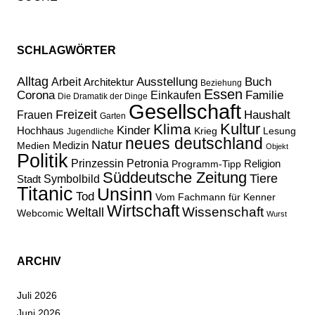
SCHLAGWÖRTER
Alltag
Ausstellung
Buch
Arbeit
Architektur
Beziehung
Essen
Corona
Familie
Einkaufen
Die Dramatik der Dinge
Gesellschaft
Freizeit
Haushalt
Frauen
Garten
Kultur
Klima
Kinder
Hochhaus
Lesung
Krieg
Jugendliche
neues deutschland
Natur
Medizin
Medien
Objekt
Politik
Prinzessin Petronia
Religion
Programm-Tipp
Süddeutsche Zeitung
Tiere
Stadt
Symbolbild
Titanic
Unsinn
Tod
Vom Fachmann für Kenner
Wirtschaft
Wissenschaft
Weltall
Webcomic
Wurst
ARCHIV
Juli 2026
Juni 2026