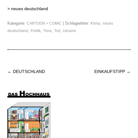
>
neues deutschland
Kategorie:
| Schlagwörter:
,
CARTOON + COMIC
Klima
neues
,
,
,
,
deutschland
Politik
Tiere
Tod
Ukraine
Beitrags-
←
DEUTSCHLAND
EINKAUFSTIPP
→
Navigation