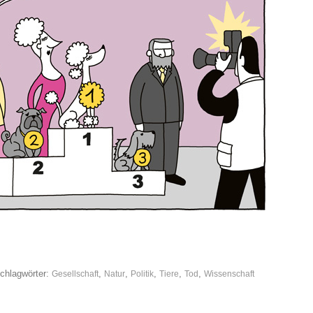
chlagwörter:
,
,
,
,
,
Gesellschaft
Natur
Politik
Tiere
Tod
Wissenschaft