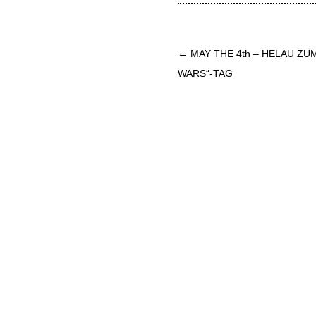
Beitrags-
←
MAY THE 4th – HELAU ZU
Navigation
WARS“-TAG