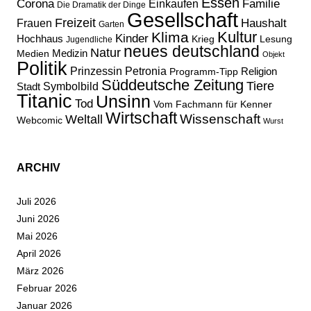
Essen
Corona
Familie
Einkaufen
Die Dramatik der Dinge
Gesellschaft
Freizeit
Haushalt
Frauen
Garten
Kultur
Klima
Kinder
Hochhaus
Lesung
Krieg
Jugendliche
neues deutschland
Natur
Medizin
Medien
Objekt
Politik
Prinzessin Petronia
Religion
Programm-Tipp
Süddeutsche Zeitung
Tiere
Stadt
Symbolbild
Titanic
Unsinn
Tod
Vom Fachmann für Kenner
Wirtschaft
Wissenschaft
Weltall
Webcomic
Wurst
ARCHIV
Juli 2026
Juni 2026
Mai 2026
April 2026
März 2026
Februar 2026
Januar 2026