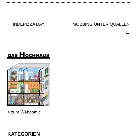
Beitrags-
←
INDEPIZZA DAY
MOBBING UNTER QUALLEN
Navigation
→
> zum Webcomic
KATEGORIEN