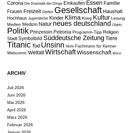
Essen
Corona
Familie
Einkaufen
Die Dramatik der Dinge
Gesellschaft
Freizeit
Haushalt
Frauen
Garten
Kultur
Klima
Kinder
Hochhaus
Lesung
Krieg
Jugendliche
neues deutschland
Natur
Medizin
Medien
Objekt
Politik
Prinzessin Petronia
Religion
Programm-Tipp
Süddeutsche Zeitung
Tiere
Stadt
Symbolbild
Titanic
Unsinn
Tod
Vom Fachmann für Kenner
Wirtschaft
Wissenschaft
Weltall
Webcomic
Wurst
ARCHIV
Juli 2026
Juni 2026
Mai 2026
April 2026
März 2026
Februar 2026
Januar 2026