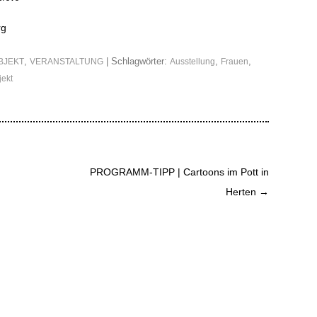
rg
,
| Schlagwörter:
,
,
BJEKT
VERANSTALTUNG
Ausstellung
Frauen
jekt
PROGRAMM-TIPP | Cartoons im Pott in
Herten
→