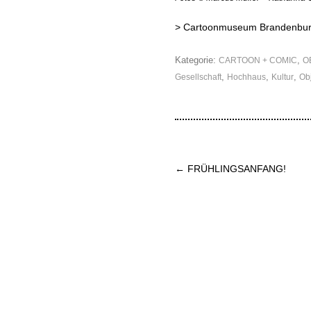
>
Cartoonmuseum Brandenbu
Kategorie:
,
CARTOON + COMIC
O
,
,
,
Gesellschaft
Hochhaus
Kultur
Ob
Beitrags-
←
FRÜHLINGSANFANG!
Navigation