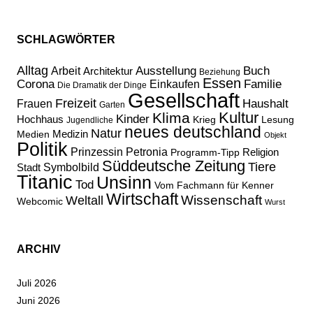
SCHLAGWÖRTER
Alltag
Ausstellung
Buch
Arbeit
Architektur
Beziehung
Essen
Corona
Familie
Einkaufen
Die Dramatik der Dinge
Gesellschaft
Freizeit
Haushalt
Frauen
Garten
Kultur
Klima
Kinder
Hochhaus
Lesung
Krieg
Jugendliche
neues deutschland
Natur
Medizin
Medien
Objekt
Politik
Prinzessin Petronia
Religion
Programm-Tipp
Süddeutsche Zeitung
Tiere
Stadt
Symbolbild
Titanic
Unsinn
Tod
Vom Fachmann für Kenner
Wirtschaft
Wissenschaft
Weltall
Webcomic
Wurst
ARCHIV
Juli 2026
Juni 2026