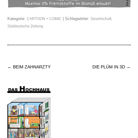
Kategorie:
| Schlagwörter:
,
CARTOON + COMIC
Gesellschaft
Süddeutsche Zeitung
Beitrags-
←
BEIM ZAHNARZTY
DIE PLÜM IN 3D
→
Navigation