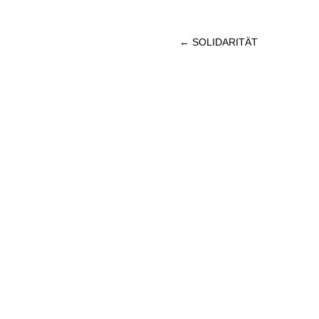
Beitrags-
←
SOLIDARITÄT
Navigation