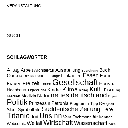
VERANSTALTUNG
Suche
nach:
SCHLAGWÖRTER
Alltag
Ausstellung
Buch
Arbeit
Architektur
Beziehung
Essen
Corona
Familie
Einkaufen
Die Dramatik der Dinge
Gesellschaft
Freizeit
Haushalt
Frauen
Garten
Kultur
Klima
Kinder
Hochhaus
Lesung
Krieg
Jugendliche
neues deutschland
Natur
Medizin
Medien
Objekt
Politik
Prinzessin Petronia
Religion
Programm-Tipp
Süddeutsche Zeitung
Tiere
Stadt
Symbolbild
Titanic
Unsinn
Tod
Vom Fachmann für Kenner
Wirtschaft
Wissenschaft
Weltall
Webcomic
Wurst