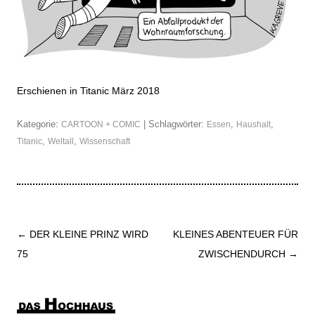
Erschienen in Titanic März 2018
Kategorie:
| Schlagwörter:
,
,
CARTOON + COMIC
Essen
Haushalt
,
,
Titanic
Weltall
Wissenschaft
Beitrags-
←
DER KLEINE PRINZ WIRD
KLEINES ABENTEUER FÜR
Navigation
75
ZWISCHENDURCH
→