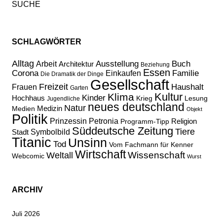
SCHLAGWÖRTER
Alltag
Ausstellung
Buch
Arbeit
Architektur
Beziehung
Essen
Corona
Familie
Einkaufen
Die Dramatik der Dinge
Gesellschaft
Freizeit
Haushalt
Frauen
Garten
Kultur
Klima
Kinder
Hochhaus
Lesung
Krieg
Jugendliche
neues deutschland
Natur
Medizin
Medien
Objekt
Politik
Prinzessin Petronia
Religion
Programm-Tipp
Süddeutsche Zeitung
Tiere
Stadt
Symbolbild
Titanic
Unsinn
Tod
Vom Fachmann für Kenner
Wirtschaft
Wissenschaft
Weltall
Webcomic
Wurst
ARCHIV
Juli 2026