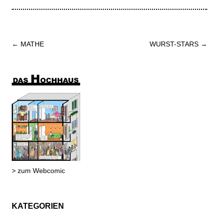
Beitrags-
←
MATHE
WURST-STARS
→
Navigation
> zum Webcomic
KATEGORIEN