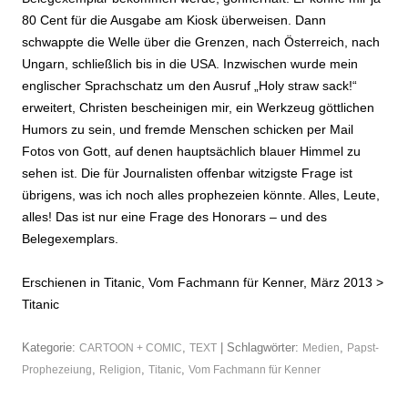
80 Cent für die Ausgabe am Kiosk überweisen. Dann
schwappte die Welle über die Grenzen, nach Österreich, nach
Ungarn, schließlich bis in die USA. Inzwischen wurde mein
englischer Sprachschatz um den Ausruf „Holy straw sack!“
erweitert, Christen bescheinigen mir, ein Werkzeug göttlichen
Humors zu sein, und fremde Menschen schicken per Mail
Fotos von Gott, auf denen hauptsächlich blauer Himmel zu
sehen ist. Die für Journalisten offenbar witzigste Frage ist
übrigens, was ich noch alles prophezeien könnte. Alles, Leute,
alles! Das ist nur eine Frage des Honorars – und des
Belegexemplars.
Erschienen in Titanic, Vom Fachmann für Kenner, März 2013 >
Titanic
Kategorie:
,
| Schlagwörter:
,
CARTOON + COMIC
TEXT
Medien
Papst-
,
,
,
Prophezeiung
Religion
Titanic
Vom Fachmann für Kenner