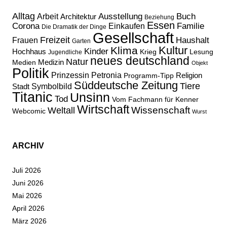
Alltag
Ausstellung
Buch
Arbeit
Architektur
Beziehung
Essen
Corona
Familie
Einkaufen
Die Dramatik der Dinge
Gesellschaft
Freizeit
Haushalt
Frauen
Garten
Kultur
Klima
Kinder
Hochhaus
Lesung
Krieg
Jugendliche
neues deutschland
Natur
Medizin
Medien
Objekt
Politik
Prinzessin Petronia
Religion
Programm-Tipp
Süddeutsche Zeitung
Tiere
Stadt
Symbolbild
Titanic
Unsinn
Tod
Vom Fachmann für Kenner
Wirtschaft
Wissenschaft
Weltall
Webcomic
Wurst
ARCHIV
Juli 2026
Juni 2026
Mai 2026
April 2026
März 2026