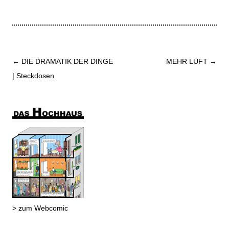
Beitrags-
←
DIE DRAMATIK DER DINGE
MEHR LUFT
→
Navigation
| Steckdosen
> zum Webcomic