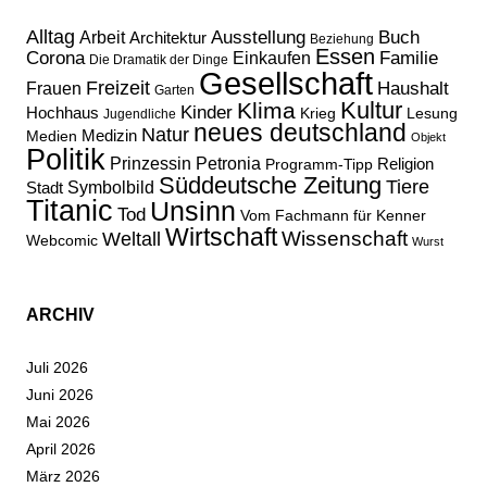
Alltag
Ausstellung
Buch
Arbeit
Architektur
Beziehung
Essen
Corona
Familie
Einkaufen
Die Dramatik der Dinge
Gesellschaft
Freizeit
Haushalt
Frauen
Garten
Kultur
Klima
Kinder
Hochhaus
Lesung
Krieg
Jugendliche
neues deutschland
Natur
Medizin
Medien
Objekt
Politik
Prinzessin Petronia
Religion
Programm-Tipp
Süddeutsche Zeitung
Tiere
Stadt
Symbolbild
Titanic
Unsinn
Tod
Vom Fachmann für Kenner
Wirtschaft
Wissenschaft
Weltall
Webcomic
Wurst
ARCHIV
Juli 2026
Juni 2026
Mai 2026
April 2026
März 2026