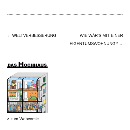
Beitrags-
←
WELTVERBESSERUNG
WIE WÄR’S MIT EINER
Navigation
EIGENTUMSWOHNUNG?
→
> zum Webcomic