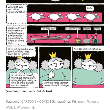
(zum Vergrößern aufs Bild klicken)
Kategorie:
| Schlagwörter:
,
CARTOON + COMIC
Prinzessin Petronia
,
Weltall
Wissenschaft