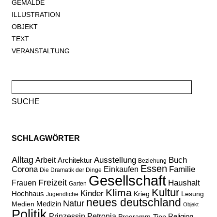
GEMÄLDE
ILLUSTRATION
OBJEKT
TEXT
VERANSTALTUNG
Suche
nach:
SCHLAGWÖRTER
Alltag
Ausstellung
Buch
Arbeit
Architektur
Beziehung
Essen
Corona
Familie
Einkaufen
Die Dramatik der Dinge
Gesellschaft
Freizeit
Haushalt
Frauen
Garten
Kultur
Klima
Kinder
Hochhaus
Lesung
Krieg
Jugendliche
neues deutschland
Natur
Medizin
Medien
Objekt
Politik
Prinzessin Petronia
Religion
Programm-Tipp