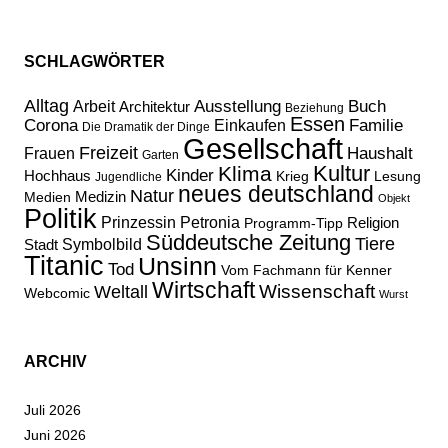
SCHLAGWÖRTER
Alltag
Ausstellung
Buch
Arbeit
Architektur
Beziehung
Essen
Corona
Familie
Einkaufen
Die Dramatik der Dinge
Gesellschaft
Freizeit
Haushalt
Frauen
Garten
Kultur
Klima
Kinder
Hochhaus
Lesung
Krieg
Jugendliche
neues deutschland
Natur
Medizin
Medien
Objekt
Politik
Prinzessin Petronia
Religion
Programm-Tipp
Süddeutsche Zeitung
Tiere
Stadt
Symbolbild
Titanic
Unsinn
Tod
Vom Fachmann für Kenner
Wirtschaft
Wissenschaft
Weltall
Webcomic
Wurst
ARCHIV
Juli 2026
Juni 2026