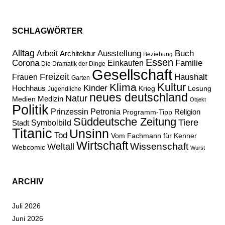
SCHLAGWÖRTER
Alltag
Ausstellung
Buch
Arbeit
Architektur
Beziehung
Essen
Corona
Familie
Einkaufen
Die Dramatik der Dinge
Gesellschaft
Freizeit
Haushalt
Frauen
Garten
Kultur
Klima
Kinder
Hochhaus
Lesung
Krieg
Jugendliche
neues deutschland
Natur
Medizin
Medien
Objekt
Politik
Prinzessin Petronia
Religion
Programm-Tipp
Süddeutsche Zeitung
Tiere
Stadt
Symbolbild
Titanic
Unsinn
Tod
Vom Fachmann für Kenner
Wirtschaft
Wissenschaft
Weltall
Webcomic
Wurst
ARCHIV
Juli 2026
Juni 2026