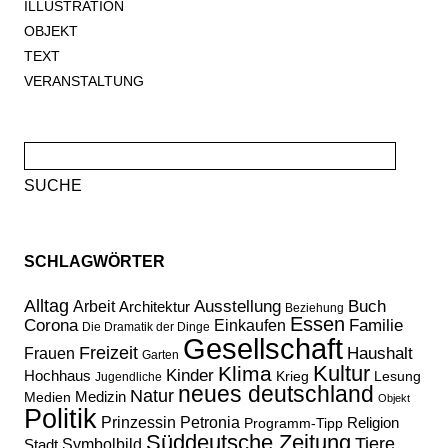
ILLUSTRATION
OBJEKT
TEXT
VERANSTALTUNG
Suche
nach:
SCHLAGWÖRTER
Alltag
Ausstellung
Buch
Arbeit
Architektur
Beziehung
Essen
Corona
Familie
Einkaufen
Die Dramatik der Dinge
Gesellschaft
Freizeit
Haushalt
Frauen
Garten
Kultur
Klima
Kinder
Hochhaus
Lesung
Krieg
Jugendliche
neues deutschland
Natur
Medizin
Medien
Objekt
Politik
Prinzessin Petronia
Religion
Programm-Tipp
Süddeutsche Zeitung
Tiere
Stadt
Symbolbild