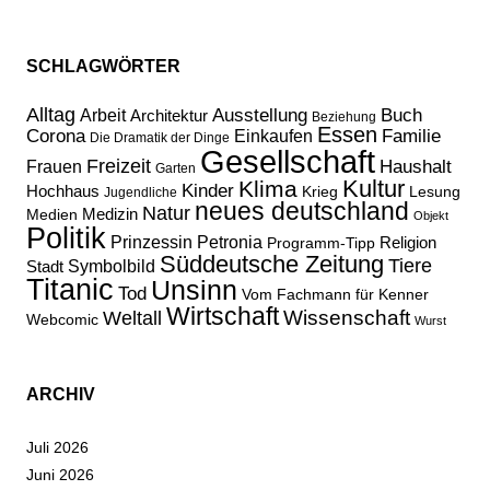
SCHLAGWÖRTER
Alltag
Ausstellung
Buch
Arbeit
Architektur
Beziehung
Essen
Corona
Familie
Einkaufen
Die Dramatik der Dinge
Gesellschaft
Freizeit
Haushalt
Frauen
Garten
Kultur
Klima
Kinder
Hochhaus
Lesung
Krieg
Jugendliche
neues deutschland
Natur
Medizin
Medien
Objekt
Politik
Prinzessin Petronia
Religion
Programm-Tipp
Süddeutsche Zeitung
Tiere
Stadt
Symbolbild
Titanic
Unsinn
Tod
Vom Fachmann für Kenner
Wirtschaft
Wissenschaft
Weltall
Webcomic
Wurst
ARCHIV
Juli 2026
Juni 2026