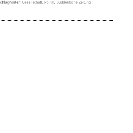
chlagwörter:
,
,
Gesellschaft
Politik
Süddeutsche Zeitung