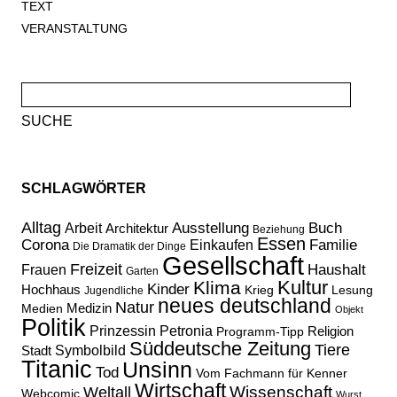
TEXT
VERANSTALTUNG
Suche
nach:
SCHLAGWÖRTER
Alltag
Ausstellung
Buch
Arbeit
Architektur
Beziehung
Essen
Corona
Familie
Einkaufen
Die Dramatik der Dinge
Gesellschaft
Freizeit
Haushalt
Frauen
Garten
Kultur
Klima
Kinder
Hochhaus
Lesung
Krieg
Jugendliche
neues deutschland
Natur
Medizin
Medien
Objekt
Politik
Prinzessin Petronia
Religion
Programm-Tipp
Süddeutsche Zeitung
Tiere
Stadt
Symbolbild
Titanic
Unsinn
Tod
Vom Fachmann für Kenner
Wirtschaft
Wissenschaft
Weltall
Webcomic
Wurst