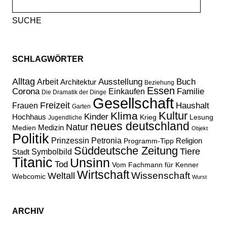
Suche
nach:
SCHLAGWÖRTER
Alltag
Ausstellung
Buch
Arbeit
Architektur
Beziehung
Essen
Corona
Familie
Einkaufen
Die Dramatik der Dinge
Gesellschaft
Freizeit
Haushalt
Frauen
Garten
Kultur
Klima
Kinder
Hochhaus
Lesung
Krieg
Jugendliche
neues deutschland
Natur
Medizin
Medien
Objekt
Politik
Prinzessin Petronia
Religion
Programm-Tipp
Süddeutsche Zeitung
Tiere
Stadt
Symbolbild
Titanic
Unsinn
Tod
Vom Fachmann für Kenner
Wirtschaft
Wissenschaft
Weltall
Webcomic
Wurst
ARCHIV