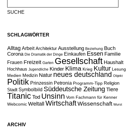
Suche
nach:
SCHLAGWÖRTER
Alltag
Ausstellung
Buch
Arbeit
Architektur
Beziehung
Essen
Corona
Familie
Einkaufen
Die Dramatik der Dinge
Gesellschaft
Freizeit
Haushalt
Frauen
Garten
Kultur
Klima
Kinder
Hochhaus
Lesung
Krieg
Jugendliche
neues deutschland
Natur
Medizin
Medien
Objekt
Politik
Prinzessin Petronia
Religion
Programm-Tipp
Süddeutsche Zeitung
Tiere
Stadt
Symbolbild
Titanic
Unsinn
Tod
Vom Fachmann für Kenner
Wirtschaft
Wissenschaft
Weltall
Webcomic
Wurst
ARCHIV