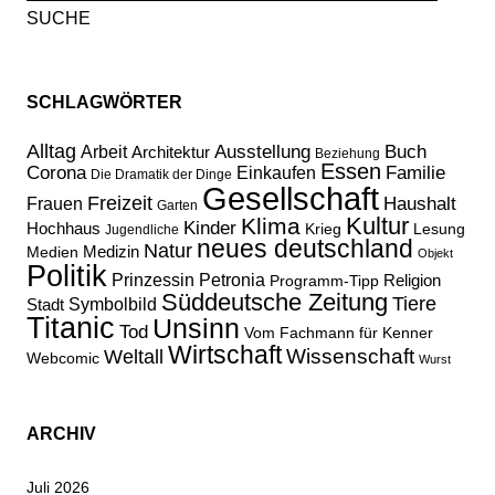
nach:
SCHLAGWÖRTER
Alltag
Ausstellung
Buch
Arbeit
Architektur
Beziehung
Essen
Corona
Familie
Einkaufen
Die Dramatik der Dinge
Gesellschaft
Freizeit
Haushalt
Frauen
Garten
Kultur
Klima
Kinder
Hochhaus
Lesung
Krieg
Jugendliche
neues deutschland
Natur
Medizin
Medien
Objekt
Politik
Prinzessin Petronia
Religion
Programm-Tipp
Süddeutsche Zeitung
Tiere
Stadt
Symbolbild
Titanic
Unsinn
Tod
Vom Fachmann für Kenner
Wirtschaft
Wissenschaft
Weltall
Webcomic
Wurst
ARCHIV
Juli 2026