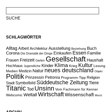
Suche
nach:
SCHLAGWÖRTER
Alltag
Ausstellung
Buch
Arbeit
Architektur
Beziehung
Essen
Corona
Familie
Einkaufen
Die Dramatik der Dinge
Gesellschaft
Freizeit
Haushalt
Frauen
Garten
Kultur
Klima
Kinder
Hochhaus
Lesung
Krieg
Jugendliche
neues deutschland
Natur
Medizin
Medien
Objekt
Politik
Prinzessin Petronia
Religion
Programm-Tipp
Süddeutsche Zeitung
Tiere
Stadt
Symbolbild
Titanic
Unsinn
Tod
Vom Fachmann für Kenner
Wirtschaft
Wissenschaft
Weltall
Webcomic
Wurst