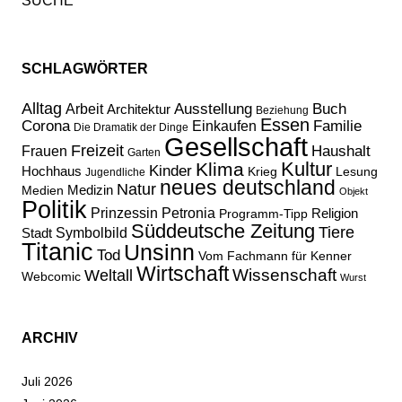
SCHLAGWÖRTER
Alltag
Ausstellung
Buch
Arbeit
Architektur
Beziehung
Essen
Corona
Familie
Einkaufen
Die Dramatik der Dinge
Gesellschaft
Freizeit
Haushalt
Frauen
Garten
Kultur
Klima
Kinder
Hochhaus
Lesung
Krieg
Jugendliche
neues deutschland
Natur
Medizin
Medien
Objekt
Politik
Prinzessin Petronia
Religion
Programm-Tipp
Süddeutsche Zeitung
Tiere
Stadt
Symbolbild
Titanic
Unsinn
Tod
Vom Fachmann für Kenner
Wirtschaft
Wissenschaft
Weltall
Webcomic
Wurst
ARCHIV
Juli 2026