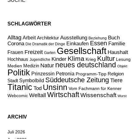
SCHLAGWÖRTER
Alltag
Ausstellung
Buch
Arbeit
Architektur
Beziehung
Essen
Corona
Familie
Einkaufen
Die Dramatik der Dinge
Gesellschaft
Freizeit
Haushalt
Frauen
Garten
Kultur
Klima
Kinder
Hochhaus
Lesung
Krieg
Jugendliche
neues deutschland
Natur
Medizin
Medien
Objekt
Politik
Prinzessin Petronia
Religion
Programm-Tipp
Süddeutsche Zeitung
Tiere
Stadt
Symbolbild
Titanic
Unsinn
Tod
Vom Fachmann für Kenner
Wirtschaft
Wissenschaft
Weltall
Webcomic
Wurst
ARCHIV
Juli 2026