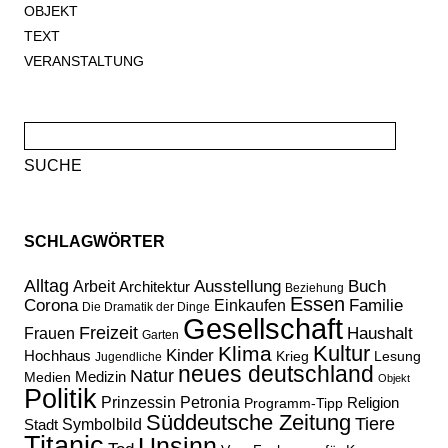
OBJEKT
TEXT
VERANSTALTUNG
Suche
nach:
SCHLAGWÖRTER
Alltag
Ausstellung
Buch
Arbeit
Architektur
Beziehung
Essen
Corona
Familie
Einkaufen
Die Dramatik der Dinge
Gesellschaft
Freizeit
Haushalt
Frauen
Garten
Kultur
Klima
Kinder
Hochhaus
Lesung
Krieg
Jugendliche
neues deutschland
Natur
Medizin
Medien
Objekt
Politik
Prinzessin Petronia
Religion
Programm-Tipp
Süddeutsche Zeitung
Tiere
Stadt
Symbolbild
Titanic
Unsinn