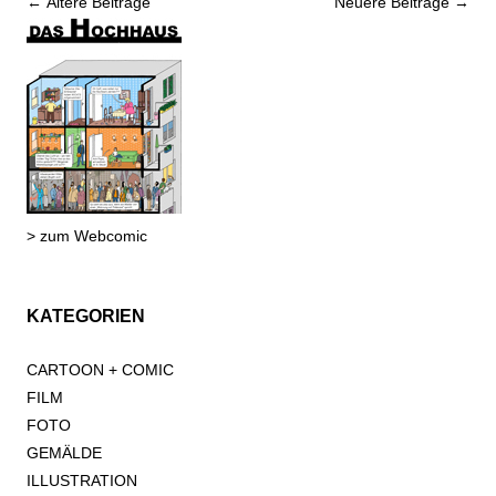
Beitrags-
←
Ältere Beiträge
Neuere Beiträge
→
Navigation
> zum Webcomic
KATEGORIEN
CARTOON + COMIC
FILM
FOTO
GEMÄLDE
ILLUSTRATION