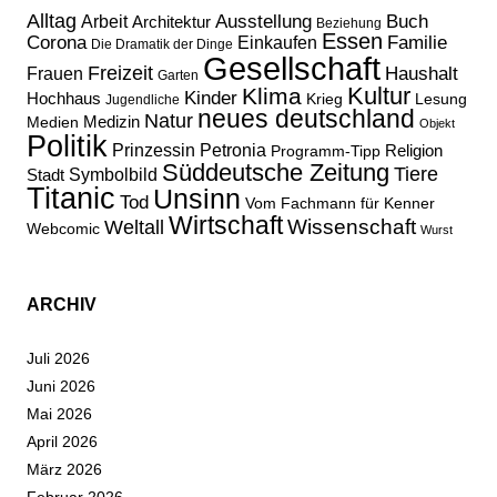
Alltag
Ausstellung
Buch
Arbeit
Architektur
Beziehung
Essen
Corona
Familie
Einkaufen
Die Dramatik der Dinge
Gesellschaft
Freizeit
Haushalt
Frauen
Garten
Kultur
Klima
Kinder
Hochhaus
Lesung
Krieg
Jugendliche
neues deutschland
Natur
Medizin
Medien
Objekt
Politik
Prinzessin Petronia
Religion
Programm-Tipp
Süddeutsche Zeitung
Tiere
Stadt
Symbolbild
Titanic
Unsinn
Tod
Vom Fachmann für Kenner
Wirtschaft
Wissenschaft
Weltall
Webcomic
Wurst
ARCHIV
Juli 2026
Juni 2026
Mai 2026
April 2026
März 2026
Februar 2026