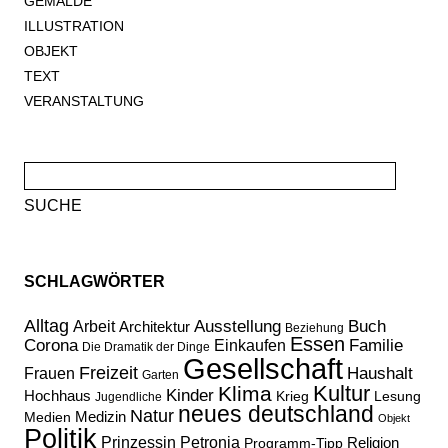
GEMÄLDE
ILLUSTRATION
OBJEKT
TEXT
VERANSTALTUNG
Suche
nach:
SCHLAGWÖRTER
Alltag
Ausstellung
Buch
Arbeit
Architektur
Beziehung
Essen
Corona
Familie
Einkaufen
Die Dramatik der Dinge
Gesellschaft
Freizeit
Haushalt
Frauen
Garten
Kultur
Klima
Kinder
Hochhaus
Lesung
Krieg
Jugendliche
neues deutschland
Natur
Medizin
Medien
Objekt
Politik
Prinzessin Petronia
Religion
Programm-Tipp