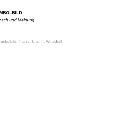
YMBOLBILD
ensch und Meinung
,
,
,
ymbolbild
Titanic
Unsinn
Wirtschaft