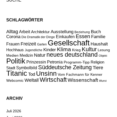
SCHLAGWÖRTER
Alltag
Ausstellung
Buch
Arbeit
Architektur
Beziehung
Essen
Corona
Familie
Einkaufen
Die Dramatik der Dinge
Gesellschaft
Freizeit
Haushalt
Frauen
Garten
Kultur
Klima
Kinder
Hochhaus
Lesung
Krieg
Jugendliche
neues deutschland
Natur
Medizin
Medien
Objekt
Politik
Prinzessin Petronia
Religion
Programm-Tipp
Süddeutsche Zeitung
Tiere
Stadt
Symbolbild
Titanic
Unsinn
Tod
Vom Fachmann für Kenner
Wirtschaft
Wissenschaft
Weltall
Webcomic
Wurst
ARCHIV
Juli 2026