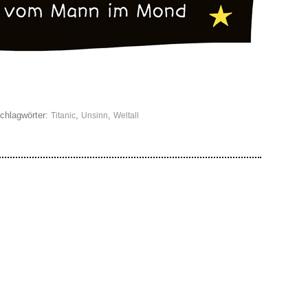
chlagwörter:
,
,
Titanic
Unsinn
Weltall