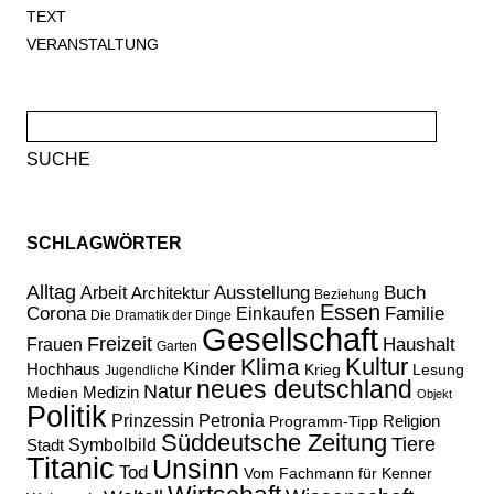
TEXT
VERANSTALTUNG
Suche
nach:
SCHLAGWÖRTER
Alltag
Ausstellung
Buch
Arbeit
Architektur
Beziehung
Essen
Corona
Familie
Einkaufen
Die Dramatik der Dinge
Gesellschaft
Freizeit
Haushalt
Frauen
Garten
Kultur
Klima
Kinder
Hochhaus
Lesung
Krieg
Jugendliche
neues deutschland
Natur
Medizin
Medien
Objekt
Politik
Prinzessin Petronia
Religion
Programm-Tipp
Süddeutsche Zeitung
Tiere
Stadt
Symbolbild
Titanic
Unsinn
Tod
Vom Fachmann für Kenner