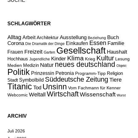
SCHLAGWÖRTER
Alltag
Ausstellung
Buch
Arbeit
Architektur
Beziehung
Essen
Corona
Familie
Einkaufen
Die Dramatik der Dinge
Gesellschaft
Freizeit
Haushalt
Frauen
Garten
Kultur
Klima
Kinder
Hochhaus
Lesung
Krieg
Jugendliche
neues deutschland
Natur
Medizin
Medien
Objekt
Politik
Prinzessin Petronia
Religion
Programm-Tipp
Süddeutsche Zeitung
Tiere
Stadt
Symbolbild
Titanic
Unsinn
Tod
Vom Fachmann für Kenner
Wirtschaft
Wissenschaft
Weltall
Webcomic
Wurst
ARCHIV
Juli 2026