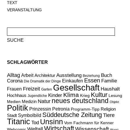
TEXT
VERANSTALTUNG
Suche
nach:
SCHLAGWÖRTER
Alltag
Ausstellung
Buch
Arbeit
Architektur
Beziehung
Essen
Corona
Familie
Einkaufen
Die Dramatik der Dinge
Gesellschaft
Freizeit
Haushalt
Frauen
Garten
Kultur
Klima
Kinder
Hochhaus
Lesung
Krieg
Jugendliche
neues deutschland
Natur
Medizin
Medien
Objekt
Politik
Prinzessin Petronia
Religion
Programm-Tipp
Süddeutsche Zeitung
Tiere
Stadt
Symbolbild
Titanic
Unsinn
Tod
Vom Fachmann für Kenner
Wirtschaft
Wissenschaft
Weltall
Webcomic
Wurst