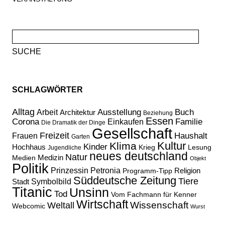
Suche
nach:
SCHLAGWÖRTER
Alltag
Ausstellung
Buch
Arbeit
Architektur
Beziehung
Essen
Corona
Familie
Einkaufen
Die Dramatik der Dinge
Gesellschaft
Freizeit
Haushalt
Frauen
Garten
Kultur
Klima
Kinder
Hochhaus
Lesung
Krieg
Jugendliche
neues deutschland
Natur
Medizin
Medien
Objekt
Politik
Prinzessin Petronia
Religion
Programm-Tipp
Süddeutsche Zeitung
Tiere
Stadt
Symbolbild
Titanic
Unsinn
Tod
Vom Fachmann für Kenner
Wirtschaft
Wissenschaft
Weltall
Webcomic
Wurst