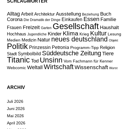
SCHLAGWÖRTER
Alltag
Ausstellung
Buch
Arbeit
Architektur
Beziehung
Essen
Corona
Familie
Einkaufen
Die Dramatik der Dinge
Gesellschaft
Freizeit
Haushalt
Frauen
Garten
Kultur
Klima
Kinder
Hochhaus
Lesung
Krieg
Jugendliche
neues deutschland
Natur
Medizin
Medien
Objekt
Politik
Prinzessin Petronia
Religion
Programm-Tipp
Süddeutsche Zeitung
Tiere
Stadt
Symbolbild
Titanic
Unsinn
Tod
Vom Fachmann für Kenner
Wirtschaft
Wissenschaft
Weltall
Webcomic
Wurst
ARCHIV
Juli 2026
Juni 2026
Mai 2026
April 2026